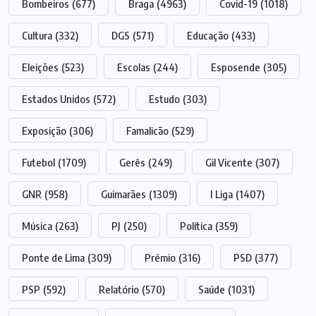
Bombeiros
(677)
Braga
(4963)
Covid-19
(1018)
Cultura
(332)
DGS
(571)
Educação
(433)
Eleições
(523)
Escolas
(244)
Esposende
(305)
Estados Unidos
(572)
Estudo
(303)
Exposição
(306)
Famalicão
(529)
Futebol
(1709)
Gerês
(249)
Gil Vicente
(307)
GNR
(958)
Guimarães
(1309)
I Liga
(1407)
Música
(263)
PJ
(250)
Política
(359)
Ponte de Lima
(309)
Prémio
(316)
PSD
(377)
PSP
(592)
Relatório
(570)
Saúde
(1031)