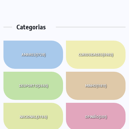
Categorias
AMARES
(1728)
CURIOSIDADES
(6982)
DESPORTO
(2665)
MINHO
(11811)
NACIONAL
(3784)
OPINIÃO
(301)