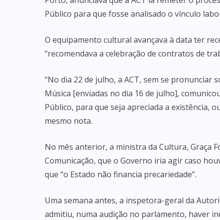
Porto, anunciava que a ACT ia remeter o proces
Público para que fosse analisado o vínculo labor
O equipamento cultural avançava à data ter rece
“recomendava a celebração de contratos de tra
“No dia 22 de julho, a ACT, sem se pronunciar
Música [enviadas no dia 16 de julho], comunico
Público, para que seja apreciada a existência, o
mesmo nota.
No mês anterior, a ministra da Cultura, Graça 
Comunicação, que o Governo iria agir caso hou
que “o Estado não financia precariedade”.
Uma semana antes, a inspetora-geral da Autori
admitiu, numa audição no parlamento, haver indí