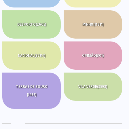
DESPORTO
(2665)
MINHO
(11811)
NACIONAL
(3784)
OPINIÃO
(301)
TERRAS DE BOURO
VILA VERDE
(3598)
(1457)