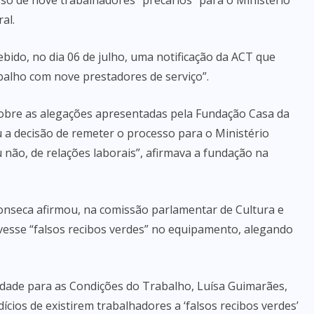
so de nove trabalhadores “precários” para o Ministério
al.
bido, no dia 06 de julho, uma notificação da ACT que
balho com nove prestadores de serviço”.
 sobre as alegações apresentadas pela Fundação Casa da
u a decisão de remeter o processo para o Ministério
u não, de relações laborais”, afirmava a fundação na
Fonseca afirmou, na comissão parlamentar de Cultura e
vesse “falsos recibos verdes” no equipamento, alegando
dade para as Condições do Trabalho, Luísa Guimarães,
cios de existirem trabalhadores a ‘falsos recibos verdes’