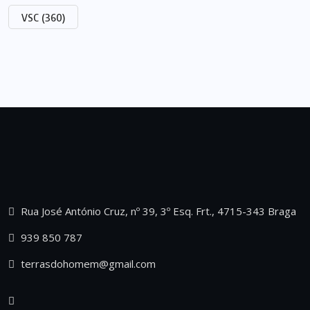
VSC
(360)
Rua José António Cruz, nº 39, 3º Esq. Frt., 4715-343 Braga
939 850 787
terrasdohomem@gmail.com