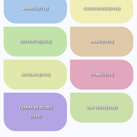
AMARES
(1728)
CURIOSIDADES
(6982)
DESPORTO
(2666)
MINHO
(11819)
NACIONAL
(3789)
OPINIÃO
(301)
TERRAS DE BOURO
VILA VERDE
(3598)
(1458)