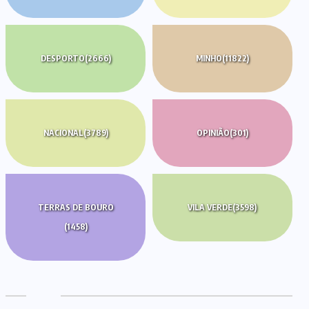
DESPORTO
(2666)
MINHO
(11822)
NACIONAL
(3789)
OPINIÃO
(301)
TERRAS DE BOURO
VILA VERDE
(3598)
(1458)