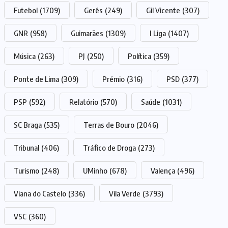
Futebol
(1709)
Gerês
(249)
Gil Vicente
(307)
GNR
(958)
Guimarães
(1309)
I Liga
(1407)
Música
(263)
PJ
(250)
Política
(359)
Ponte de Lima
(309)
Prémio
(316)
PSD
(377)
PSP
(592)
Relatório
(570)
Saúde
(1031)
SC Braga
(535)
Terras de Bouro
(2046)
Tribunal
(406)
Tráfico de Droga
(273)
Turismo
(248)
UMinho
(678)
Valença
(496)
Viana do Castelo
(336)
Vila Verde
(3793)
VSC
(360)