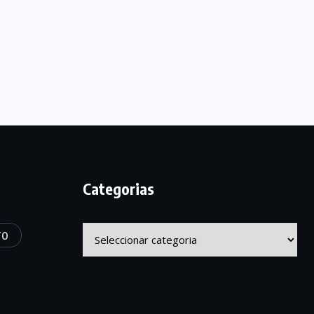
Categorias
Categorias
TO