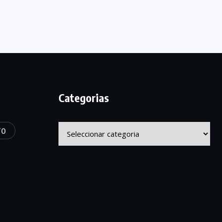
Categorias
Categorias
TO