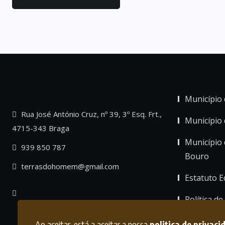
Município 
Rua José António Cruz, nº 39, 3º Esq. Frt.,
Município
4715-343 Braga
Município 
939 850 787
Bouro
terrasdohomem@gmail.com
Estatuto Ed
Política de
Ao aceitar, está a aceitar a nossa
politica de privaci