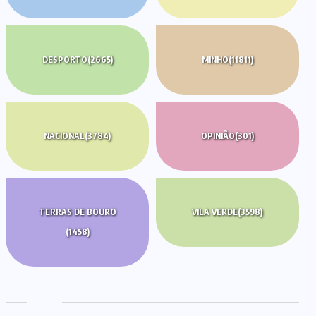
DESPORTO
(2665)
MINHO
(11811)
NACIONAL
(3784)
OPINIÃO
(301)
TERRAS DE BOURO
VILA VERDE
(3598)
(1458)