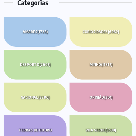
Categorias
AMARES
(1728)
CURIOSIDADES
(6982)
DESPORTO
(2665)
MINHO
(11812)
NACIONAL
(3786)
OPINIÃO
(301)
TERRAS DE BOURO
VILA VERDE
(3598)