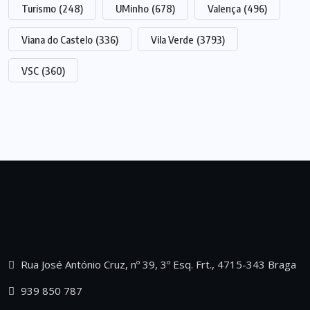
Turismo
(248)
UMinho
(678)
Valença
(496)
Viana do Castelo
(336)
Vila Verde
(3793)
VSC
(360)
Rua José António Cruz, nº 39, 3º Esq. Frt., 4715-343 Braga
939 850 787