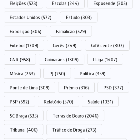
Eleições
(523)
Escolas
(244)
Esposende
(305)
Estados Unidos
(572)
Estudo
(303)
Exposição
(306)
Famalicão
(529)
Futebol
(1709)
Gerês
(249)
Gil Vicente
(307)
GNR
(958)
Guimarães
(1309)
I Liga
(1407)
Música
(263)
PJ
(250)
Política
(359)
Ponte de Lima
(309)
Prémio
(316)
PSD
(377)
PSP
(592)
Relatório
(570)
Saúde
(1031)
SC Braga
(535)
Terras de Bouro
(2046)
Tribunal
(406)
Tráfico de Droga
(273)