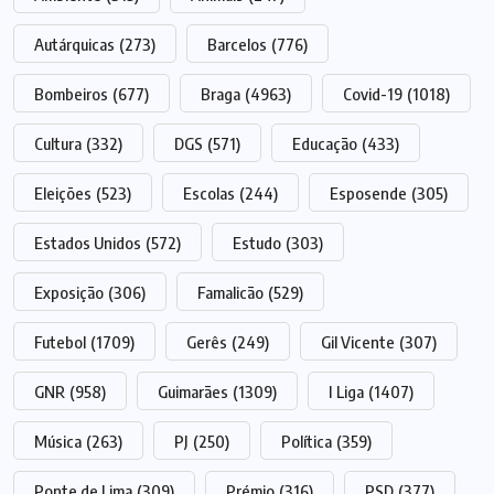
Autárquicas
(273)
Barcelos
(776)
Bombeiros
(677)
Braga
(4963)
Covid-19
(1018)
Cultura
(332)
DGS
(571)
Educação
(433)
Eleições
(523)
Escolas
(244)
Esposende
(305)
Estados Unidos
(572)
Estudo
(303)
Exposição
(306)
Famalicão
(529)
Futebol
(1709)
Gerês
(249)
Gil Vicente
(307)
GNR
(958)
Guimarães
(1309)
I Liga
(1407)
Música
(263)
PJ
(250)
Política
(359)
Ponte de Lima
(309)
Prémio
(316)
PSD
(377)