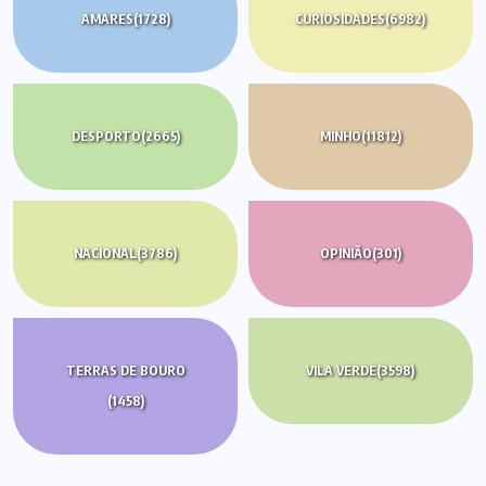
AMARES
(1728)
CURIOSIDADES
(6982)
DESPORTO
(2665)
MINHO
(11812)
NACIONAL
(3786)
OPINIÃO
(301)
TERRAS DE BOURO
VILA VERDE
(3598)
(1458)