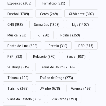
Exposição
(306)
Famalicão
(529)
Futebol
(1709)
Gerês
(249)
Gil Vicente
(307)
GNR
(958)
Guimarães
(1309)
I Liga
(1407)
Música
(263)
PJ
(250)
Política
(359)
Ponte de Lima
(309)
Prémio
(316)
PSD
(377)
PSP
(592)
Relatório
(570)
Saúde
(1031)
SC Braga
(535)
Terras de Bouro
(2046)
Tribunal
(406)
Tráfico de Droga
(273)
Turismo
(248)
UMinho
(678)
Valença
(496)
Viana do Castelo
(336)
Vila Verde
(3793)