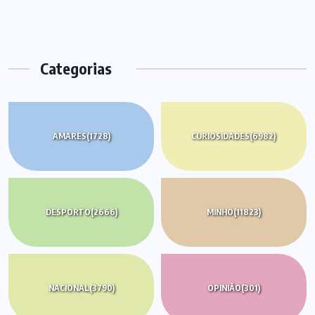
Categorias
AMARES
(1728)
CURIOSIDADES
(6982)
DESPORTO
(2666)
MINHO
(11823)
NACIONAL
(3790)
OPINIÃO
(301)