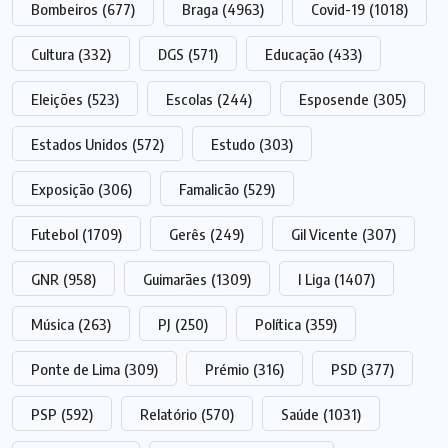
Bombeiros
(677)
Braga
(4963)
Covid-19
(1018)
Cultura
(332)
DGS
(571)
Educação
(433)
Eleições
(523)
Escolas
(244)
Esposende
(305)
Estados Unidos
(572)
Estudo
(303)
Exposição
(306)
Famalicão
(529)
Futebol
(1709)
Gerês
(249)
Gil Vicente
(307)
GNR
(958)
Guimarães
(1309)
I Liga
(1407)
Música
(263)
PJ
(250)
Política
(359)
Ponte de Lima
(309)
Prémio
(316)
PSD
(377)
PSP
(592)
Relatório
(570)
Saúde
(1031)