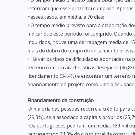
+O tempo médio previsto para a obtenção da lic
referiram que esse prazo foi cumprido. Apena
nesses casos, em média, a 70 dias;
+O tempo médio previsto para a elaboração dos 
indicar que este período foi cumprido. Quando 
inquiridos, houve uma derrapagem média de 159
mais do dobro do tempo do inicialmente previst
+Há vários tipos de dificuldades apontadas na p
terreno com as características desejadas (36,8
licenciamento (34,4%) e encontrar um terreno na
financiamento do projeto como uma dificuldade
Financiamento da construção
-A maioria das pessoas recorre a crédito para 
(29,3%), seja associado a capitais próprios (25,7
-Os portugueses pediram, em média, 189 mil eur
representado 64,3% do custo total da construçã