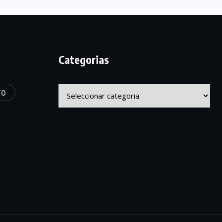
Categorias
Categorias
TO