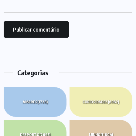
Categorias
AMARES
(1728)
CURIOSIDADES
(6982)
DESPORTO
(2665)
MINHO
(11804)