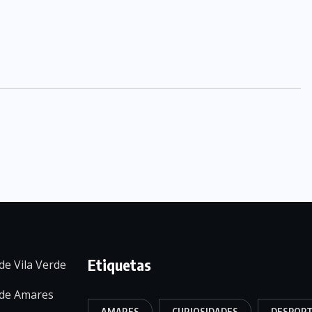
Etiquetas
de Vila Verde
 de Amares
AMARES
CURIOSIDADES
DESPOR