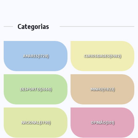
Categorias
AMARES
(1728)
CURIOSIDADES
(6982)
DESPORTO
(2666)
MINHO
(11823)
NACIONAL
(3790)
OPINIÃO
(301)