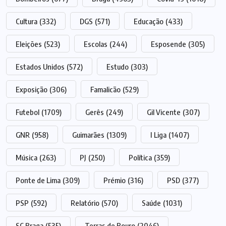
Cultura
(332)
DGS
(571)
Educação
(433)
Eleições
(523)
Escolas
(244)
Esposende
(305)
Estados Unidos
(572)
Estudo
(303)
Exposição
(306)
Famalicão
(529)
Futebol
(1709)
Gerês
(249)
Gil Vicente
(307)
GNR
(958)
Guimarães
(1309)
I Liga
(1407)
Música
(263)
PJ
(250)
Política
(359)
Ponte de Lima
(309)
Prémio
(316)
PSD
(377)
PSP
(592)
Relatório
(570)
Saúde
(1031)
SC Braga
(535)
Terras de Bouro
(2046)