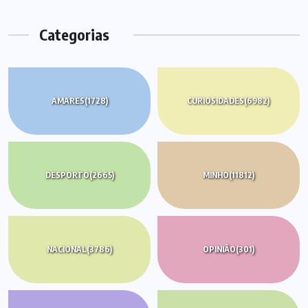
Categorias
AMARES
(1728)
CURIOSIDADES
(6982)
DESPORTO
(2665)
MINHO
(11812)
NACIONAL
(3786)
OPINIÃO
(301)