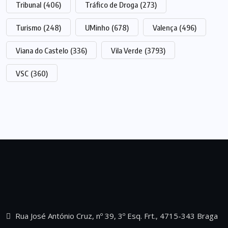
Tribunal
(406)
Tráfico de Droga
(273)
Turismo
(248)
UMinho
(678)
Valença
(496)
Viana do Castelo
(336)
Vila Verde
(3793)
VSC
(360)
Rua José António Cruz, nº 39, 3º Esq. Frt., 4715-343 Braga