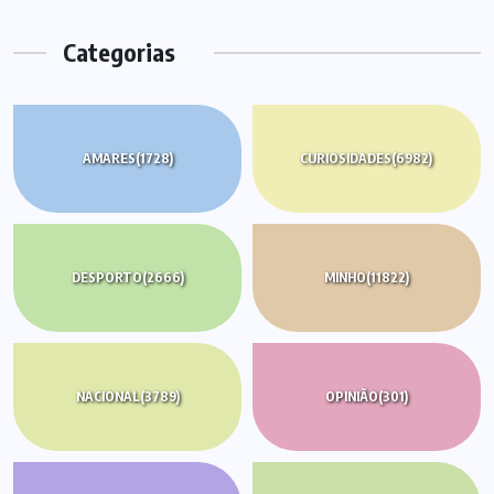
Categorias
AMARES
(1728)
CURIOSIDADES
(6982)
DESPORTO
(2666)
MINHO
(11822)
NACIONAL
(3789)
OPINIÃO
(301)