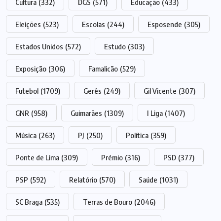
Cultura
(332)
DGS
(571)
Educação
(433)
Eleições
(523)
Escolas
(244)
Esposende
(305)
Estados Unidos
(572)
Estudo
(303)
Exposição
(306)
Famalicão
(529)
Futebol
(1709)
Gerês
(249)
Gil Vicente
(307)
GNR
(958)
Guimarães
(1309)
I Liga
(1407)
Música
(263)
PJ
(250)
Política
(359)
Ponte de Lima
(309)
Prémio
(316)
PSD
(377)
PSP
(592)
Relatório
(570)
Saúde
(1031)
SC Braga
(535)
Terras de Bouro
(2046)