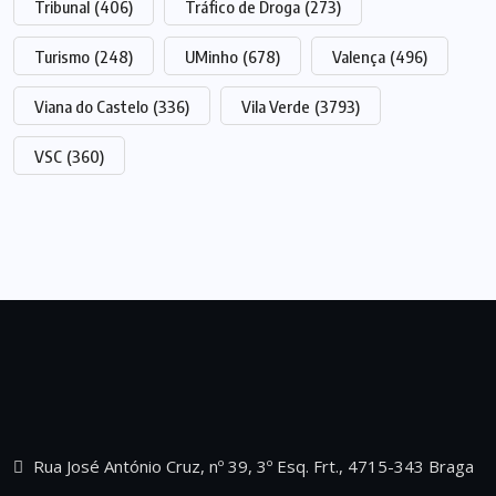
Tribunal
(406)
Tráfico de Droga
(273)
Turismo
(248)
UMinho
(678)
Valença
(496)
Viana do Castelo
(336)
Vila Verde
(3793)
VSC
(360)
Rua José António Cruz, nº 39, 3º Esq. Frt., 4715-343 Braga