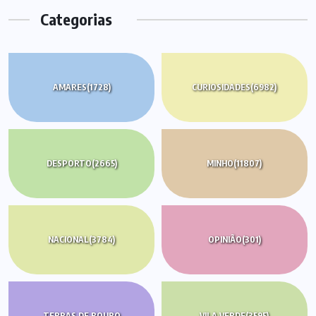
Categorias
AMARES
(1728)
CURIOSIDADES
(6982)
DESPORTO
(2665)
MINHO
(11807)
NACIONAL
(3784)
OPINIÃO
(301)
TERRAS DE BOURO
VILA VERDE
(3595)