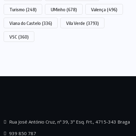
Turismo
(248)
UMinho
(678)
Valença
(496)
Viana do Castelo
(336)
Vila Verde
(3793)
VSC
(360)
Rua José António Cruz, nº 39, 3º Esq. Frt., 4715-343 Braga
939 850 787