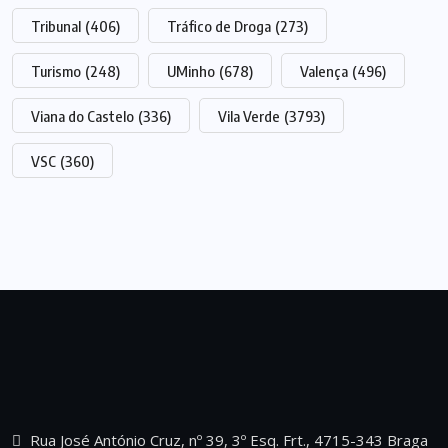
Tribunal
(406)
Tráfico de Droga
(273)
Turismo
(248)
UMinho
(678)
Valença
(496)
Viana do Castelo
(336)
Vila Verde
(3793)
VSC
(360)
Rua José António Cruz, nº 39, 3º Esq. Frt., 4715-343 Braga