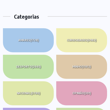
Categorias
AMARES
(1728)
CURIOSIDADES
(6982)
DESPORTO
(2665)
MINHO
(11812)
NACIONAL
(3786)
OPINIÃO
(301)