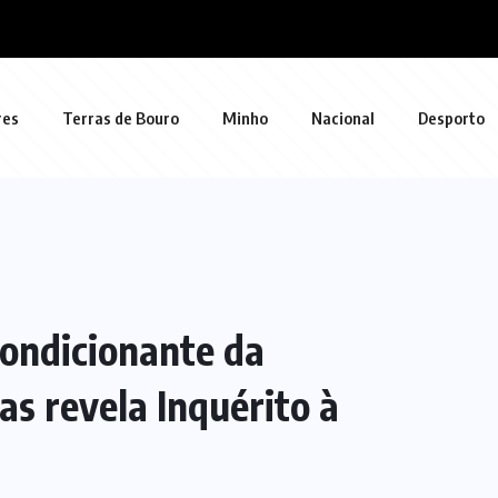
res
Terras de Bouro
Minho
Nacional
Desporto
condicionante da
s revela Inquérito à