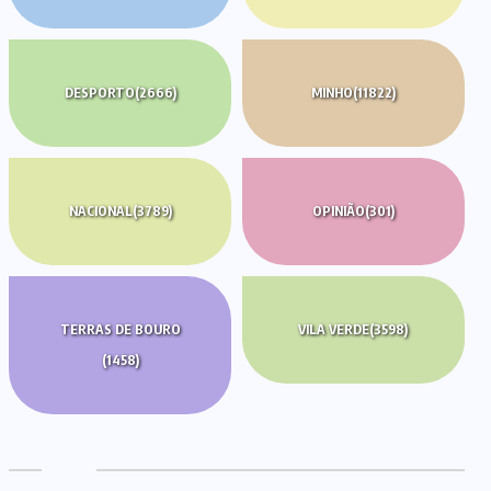
DESPORTO
(2666)
MINHO
(11822)
NACIONAL
(3789)
OPINIÃO
(301)
TERRAS DE BOURO
VILA VERDE
(3598)
(1458)