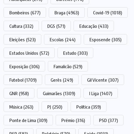
Bombeiros
(677)
Braga
(4963)
Covid-19
(1018)
Cultura
(332)
DGS
(571)
Educação
(433)
Eleições
(523)
Escolas
(244)
Esposende
(305)
Estados Unidos
(572)
Estudo
(303)
Exposição
(306)
Famalicão
(529)
Futebol
(1709)
Gerês
(249)
Gil Vicente
(307)
GNR
(958)
Guimarães
(1309)
I Liga
(1407)
Música
(263)
PJ
(250)
Política
(359)
Ponte de Lima
(309)
Prémio
(316)
PSD
(377)
PSP
(592)
Relatório
(570)
Saúde
(1031)