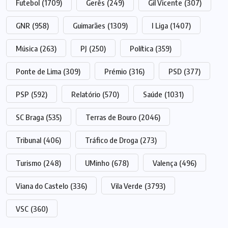
Futebol
(1709)
Gerês
(249)
Gil Vicente
(307)
GNR
(958)
Guimarães
(1309)
I Liga
(1407)
Música
(263)
PJ
(250)
Política
(359)
Ponte de Lima
(309)
Prémio
(316)
PSD
(377)
PSP
(592)
Relatório
(570)
Saúde
(1031)
SC Braga
(535)
Terras de Bouro
(2046)
Tribunal
(406)
Tráfico de Droga
(273)
Turismo
(248)
UMinho
(678)
Valença
(496)
Viana do Castelo
(336)
Vila Verde
(3793)
VSC
(360)