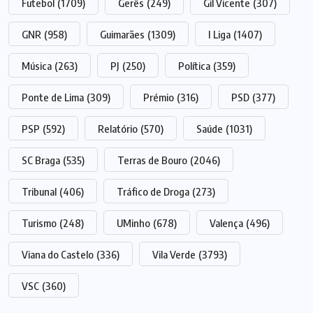
Futebol
(1709)
Gerês
(249)
Gil Vicente
(307)
GNR
(958)
Guimarães
(1309)
I Liga
(1407)
Música
(263)
PJ
(250)
Política
(359)
Ponte de Lima
(309)
Prémio
(316)
PSD
(377)
PSP
(592)
Relatório
(570)
Saúde
(1031)
SC Braga
(535)
Terras de Bouro
(2046)
Tribunal
(406)
Tráfico de Droga
(273)
Turismo
(248)
UMinho
(678)
Valença
(496)
Viana do Castelo
(336)
Vila Verde
(3793)
VSC
(360)