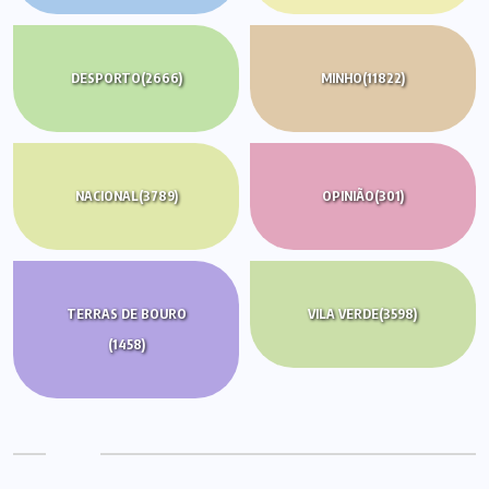
DESPORTO
(2666)
MINHO
(11822)
NACIONAL
(3789)
OPINIÃO
(301)
TERRAS DE BOURO
VILA VERDE
(3598)
(1458)