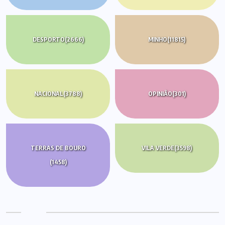
DESPORTO
(2666)
MINHO
(11815)
NACIONAL
(3788)
OPINIÃO
(301)
TERRAS DE BOURO
VILA VERDE
(3598)
(1458)