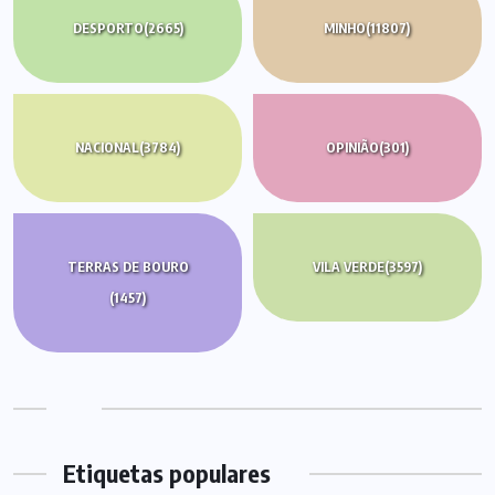
DESPORTO
(2665)
MINHO
(11807)
NACIONAL
(3784)
OPINIÃO
(301)
TERRAS DE BOURO
VILA VERDE
(3597)
(1457)
Etiquetas populares