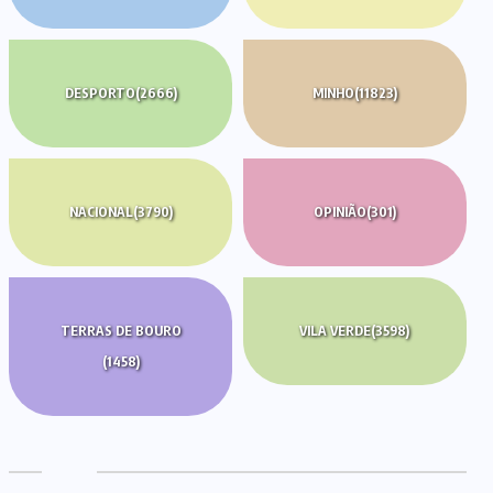
DESPORTO
(2666)
MINHO
(11823)
NACIONAL
(3790)
OPINIÃO
(301)
TERRAS DE BOURO
VILA VERDE
(3598)
(1458)