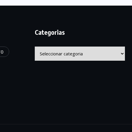
Categorias
Categorias
TO