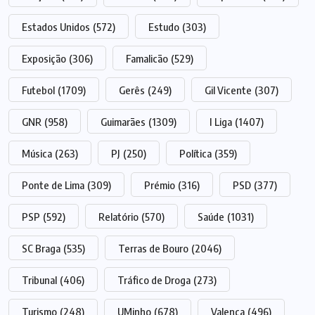
Estados Unidos
(572)
Estudo
(303)
Exposição
(306)
Famalicão
(529)
Futebol
(1709)
Gerês
(249)
Gil Vicente
(307)
GNR
(958)
Guimarães
(1309)
I Liga
(1407)
Música
(263)
PJ
(250)
Política
(359)
Ponte de Lima
(309)
Prémio
(316)
PSD
(377)
PSP
(592)
Relatório
(570)
Saúde
(1031)
SC Braga
(535)
Terras de Bouro
(2046)
Tribunal
(406)
Tráfico de Droga
(273)
Turismo
(248)
UMinho
(678)
Valença
(496)