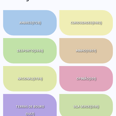
AMARES
(1728)
CURIOSIDADES
(6982)
DESPORTO
(2665)
MINHO
(11807)
NACIONAL
(3784)
OPINIÃO
(301)
TERRAS DE BOURO
VILA VERDE
(3595)
(1457)