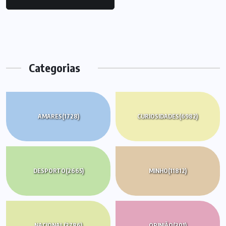
Categorias
AMARES
(1728)
CURIOSIDADES
(6982)
DESPORTO
(2665)
MINHO
(11812)
NACIONAL
(3786)
OPINIÃO
(301)