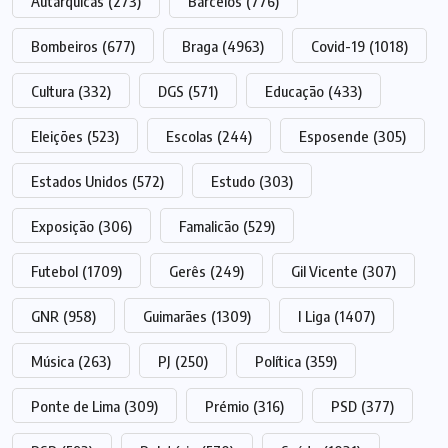
Autárquicas
(273)
Barcelos
(776)
Bombeiros
(677)
Braga
(4963)
Covid-19
(1018)
Cultura
(332)
DGS
(571)
Educação
(433)
Eleições
(523)
Escolas
(244)
Esposende
(305)
Estados Unidos
(572)
Estudo
(303)
Exposição
(306)
Famalicão
(529)
Futebol
(1709)
Gerês
(249)
Gil Vicente
(307)
GNR
(958)
Guimarães
(1309)
I Liga
(1407)
Música
(263)
PJ
(250)
Política
(359)
Ponte de Lima
(309)
Prémio
(316)
PSD
(377)