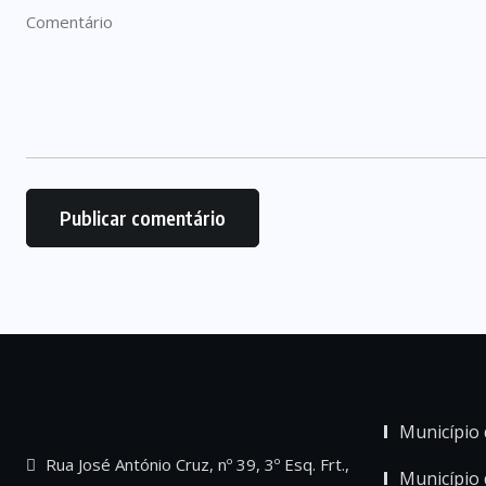
Município 
Rua José António Cruz, nº 39, 3º Esq. Frt.,
Município