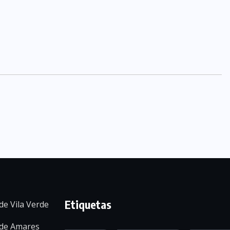
Etiquetas
de Vila Verde
 de Amares