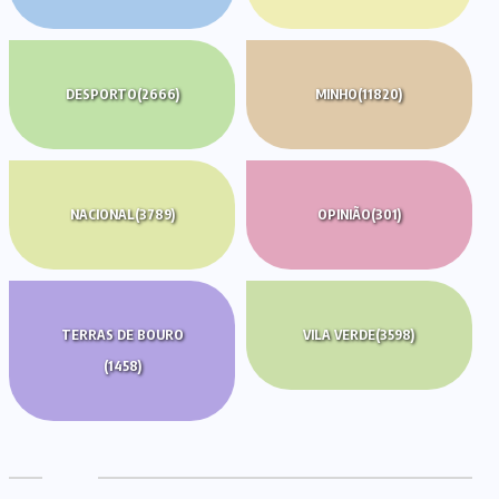
DESPORTO
(2666)
MINHO
(11820)
NACIONAL
(3789)
OPINIÃO
(301)
TERRAS DE BOURO
VILA VERDE
(3598)
(1458)