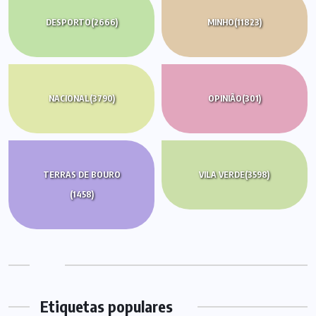
DESPORTO
(2666)
MINHO
(11823)
NACIONAL
(3790)
OPINIÃO
(301)
TERRAS DE BOURO
VILA VERDE
(3598)
(1458)
Etiquetas populares