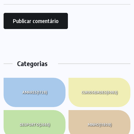
Categorias
AMARES
(1728)
CURIOSIDADES
(6982)
DESPORTO
(2665)
MINHO
(11808)