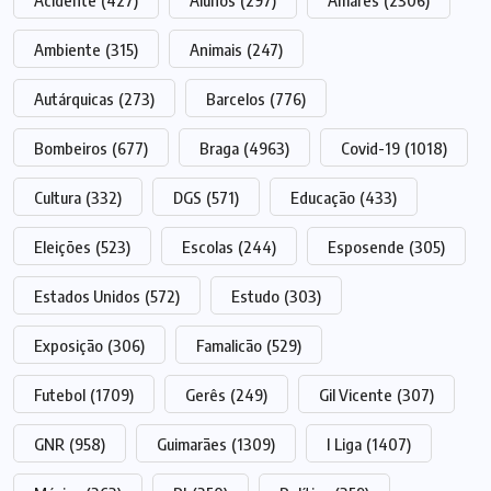
Acidente
(427)
Alunos
(297)
Amares
(2306)
Ambiente
(315)
Animais
(247)
Autárquicas
(273)
Barcelos
(776)
Bombeiros
(677)
Braga
(4963)
Covid-19
(1018)
Cultura
(332)
DGS
(571)
Educação
(433)
Eleições
(523)
Escolas
(244)
Esposende
(305)
Estados Unidos
(572)
Estudo
(303)
Exposição
(306)
Famalicão
(529)
Futebol
(1709)
Gerês
(249)
Gil Vicente
(307)
GNR
(958)
Guimarães
(1309)
I Liga
(1407)