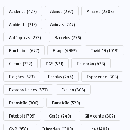
Acidente
(427)
Alunos
(297)
Amares
(2306)
Ambiente
(315)
Animais
(247)
Autárquicas
(273)
Barcelos
(776)
Bombeiros
(677)
Braga
(4963)
Covid-19
(1018)
Cultura
(332)
DGS
(571)
Educação
(433)
Eleições
(523)
Escolas
(244)
Esposende
(305)
Estados Unidos
(572)
Estudo
(303)
Exposição
(306)
Famalicão
(529)
Futebol
(1709)
Gerês
(249)
Gil Vicente
(307)
GNR
(958)
Guimarães
(1309)
I Liga
(1407)