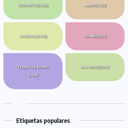
DESPORTO
(2666)
MINHO
(11823)
NACIONAL
(3790)
OPINIÃO
(301)
TERRAS DE BOURO
VILA VERDE
(3598)
(1458)
Etiquetas populares