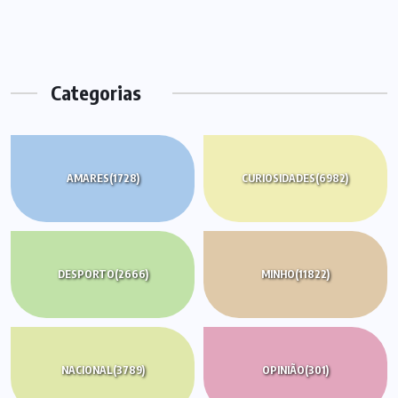
Categorias
AMARES
(1728)
CURIOSIDADES
(6982)
DESPORTO
(2666)
MINHO
(11822)
NACIONAL
(3789)
OPINIÃO
(301)