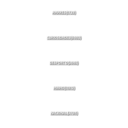
AMARES
(1728)
CURIOSIDADES
(6982)
DESPORTO
(2665)
MINHO
(11812)
NACIONAL
(3786)