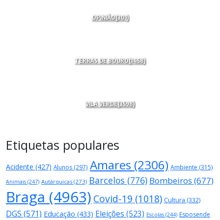
OPINIÃO
(301)
TERRAS DE BOURO
(1458)
VILA VERDE
(3598)
Etiquetas populares
Amares
(2306)
Acidente
(427)
Alunos
(297)
Ambiente
(315)
Barcelos
(776)
Bombeiros
(677)
Autárquicas
(273)
Animais
(247)
Braga
(4963)
Covid-19
(1018)
Cultura
(332)
DGS
(571)
Eleições
(523)
Educação
(433)
Esposende
Escolas
(244)