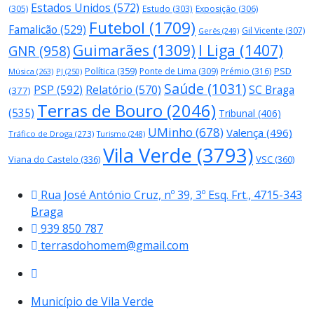
Estados Unidos
(572)
(305)
Estudo
(303)
Exposição
(306)
Futebol
(1709)
Famalicão
(529)
Gil Vicente
(307)
Gerês
(249)
Guimarães
(1309)
I Liga
(1407)
GNR
(958)
Política
(359)
PSD
Ponte de Lima
(309)
Prémio
(316)
Música
(263)
PJ
(250)
Saúde
(1031)
PSP
(592)
Relatório
(570)
SC Braga
(377)
Terras de Bouro
(2046)
(535)
Tribunal
(406)
UMinho
(678)
Valença
(496)
Tráfico de Droga
(273)
Turismo
(248)
Vila Verde
(3793)
Viana do Castelo
(336)
VSC
(360)
Rua José António Cruz, nº 39, 3º Esq. Frt., 4715-343
Braga
939 850 787
terrasdohomem@gmail.com
Município de Vila Verde