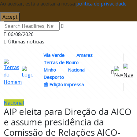
Ao aceitar, está a aceitar a nossa
politica de privacidade
Accept
06/08/2026
Últimas notícias
Vila Verde
Amares
Terras de Bouro
Minho
Nacional
Desporto
📰 Edição impressa
Nacional
AIP eleita para Direção da AICO
e assume presidência da
Comissão de Relações AICO-