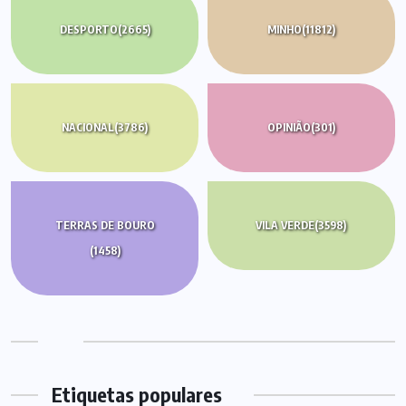
DESPORTO
(2665)
MINHO
(11812)
NACIONAL
(3786)
OPINIÃO
(301)
TERRAS DE BOURO
VILA VERDE
(3598)
(1458)
Etiquetas populares