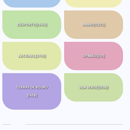
DESPORTO
(2666)
MINHO
(11823)
NACIONAL
(3790)
OPINIÃO
(301)
TERRAS DE BOURO
VILA VERDE
(3598)
(1458)