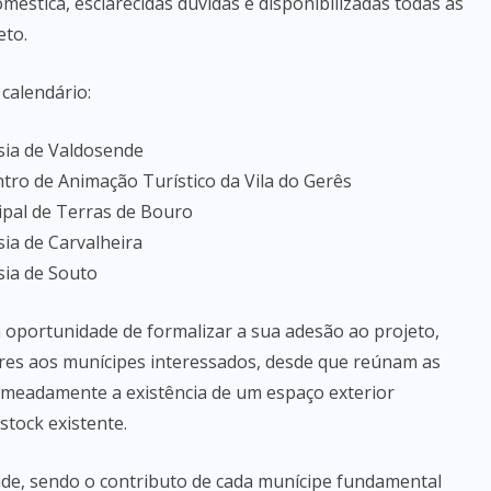
stica, esclarecidas dúvidas e disponibilizadas todas as
eto.
calendário:
sia de Valdosende
ntro de Animação Turístico da Vila do Gerês
ipal de Terras de Bouro
sia de Carvalheira
sia de Souto
a oportunidade de formalizar a sua adesão ao projeto,
es aos munícipes interessados, desde que reúnam as
nomeadamente a existência de um espaço exterior
stock existente.
ade, sendo o contributo de cada munícipe fundamental