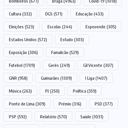
Bombeiros
(677)
Braga
(4963)
Covid-19
(1018)
Cultura
(332)
DGS
(571)
Educação
(433)
Eleições
(523)
Escolas
(244)
Esposende
(305)
Estados Unidos
(572)
Estudo
(303)
Exposição
(306)
Famalicão
(529)
Futebol
(1709)
Gerês
(249)
Gil Vicente
(307)
GNR
(958)
Guimarães
(1309)
I Liga
(1407)
Música
(263)
PJ
(250)
Política
(359)
Ponte de Lima
(309)
Prémio
(316)
PSD
(377)
PSP
(592)
Relatório
(570)
Saúde
(1031)