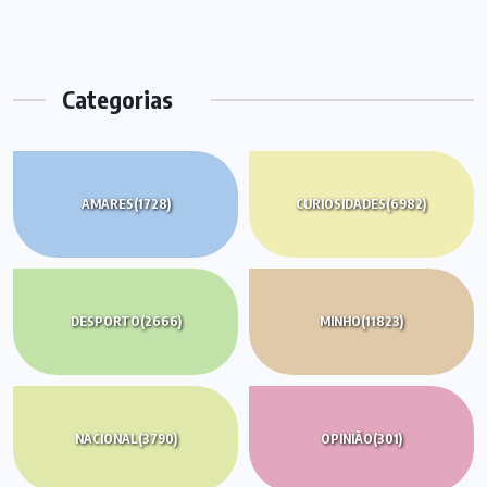
Categorias
AMARES
(1728)
CURIOSIDADES
(6982)
DESPORTO
(2666)
MINHO
(11823)
NACIONAL
(3790)
OPINIÃO
(301)