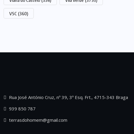
Viana do Castelo
(336)
Vila Verde
(3793)
VSC
(360)
Rua José António Cruz, nº 39, 3º Esq. Frt., 4715-343 Braga
939 850 787
terrasdohomem@gmail.com