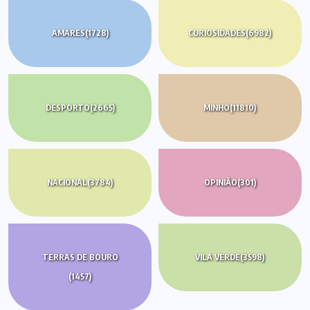
AMARES
(1728)
CURIOSIDADES
(6982)
DESPORTO
(2665)
MINHO
(11810)
NACIONAL
(3784)
OPINIÃO
(301)
TERRAS DE BOURO
VILA VERDE
(3598)
(1457)