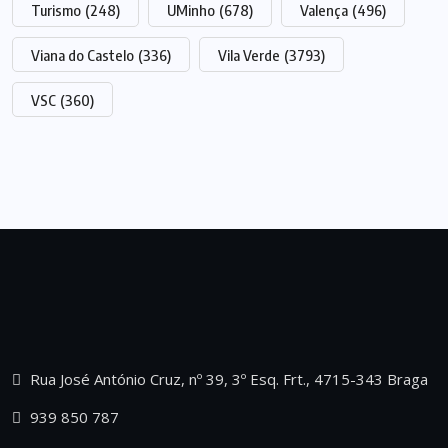
Turismo
(248)
UMinho
(678)
Valença
(496)
Viana do Castelo
(336)
Vila Verde
(3793)
VSC
(360)
Rua José António Cruz, nº 39, 3º Esq. Frt., 4715-343 Braga
939 850 787