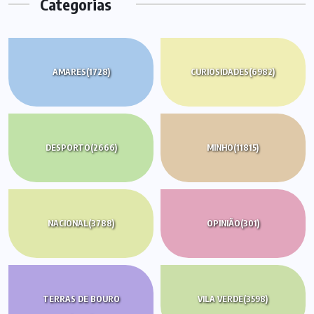
Categorias
AMARES
(1728)
CURIOSIDADES
(6982)
DESPORTO
(2666)
MINHO
(11815)
NACIONAL
(3788)
OPINIÃO
(301)
TERRAS DE BOURO
VILA VERDE
(3598)