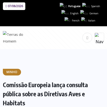
07/08/2026
Portuguese
Spanish
English
German
French
Italian
MINHO
Comissão Europeia lança consulta
pública sobre as Diretivas Aves e
Habitats