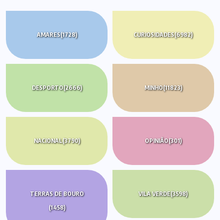
AMARES
(1728)
CURIOSIDADES
(6982)
DESPORTO
(2666)
MINHO
(11823)
NACIONAL
(3790)
OPINIÃO
(301)
TERRAS DE BOURO
VILA VERDE
(3598)
(1458)