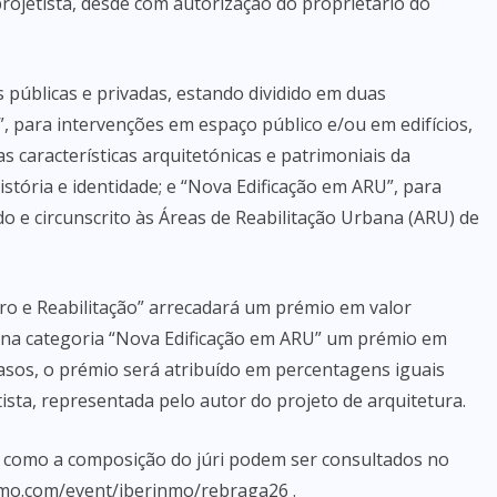
rojetista, desde com autorização do proprietário do
 públicas e privadas, estando dividido em duas
”, para intervenções em espaço público e/ou em edifícios,
as características arquitetónicas e patrimoniais da
istória e identidade; e “Nova Edificação em ARU”, para
 e circunscrito às Áreas de Reabilitação Urbana (ARU) de
ro e Reabilitação” arrecadará um prémio em valor
a na categoria “Nova Edificação em ARU” um prémio em
asos, o prémio será atribuído em percentagens iguais
tista, representada pelo autor do projeto de arquitetura.
m como a composição do júri podem ser consultados no
inmo.com/event/iberinmo/rebraga26 .