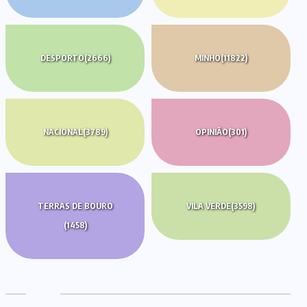
DESPORTO
(2666)
MINHO
(11822)
NACIONAL
(3789)
OPINIÃO
(301)
TERRAS DE BOURO
VILA VERDE
(3598)
(1458)