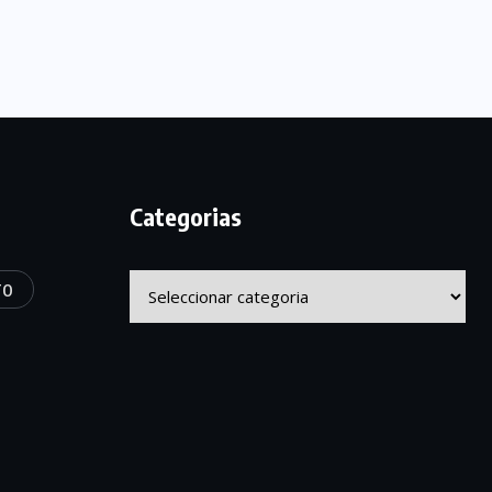
Categorias
Categorias
TO