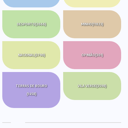
DESPORTO
(2666)
MINHO
(11823)
NACIONAL
(3790)
OPINIÃO
(301)
TERRAS DE BOURO
VILA VERDE
(3598)
(1458)