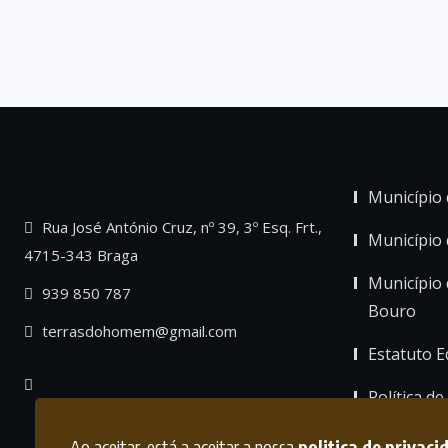
Município 
Rua José António Cruz, nº 39, 3º Esq. Frt.,
Município
4715-343 Braga
Município 
939 850 787
Bouro
terrasdohomem@gmail.com
Estatuto Ed
Política de
Ao aceitar, está a aceitar a nossa
politica de privaci