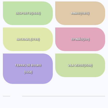
DESPORTO
(2666)
MINHO
(11815)
NACIONAL
(3788)
OPINIÃO
(301)
TERRAS DE BOURO
VILA VERDE
(3598)
(1458)