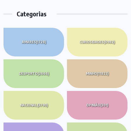
Categorias
AMARES
(1728)
CURIOSIDADES
(6982)
DESPORTO
(2666)
MINHO
(11823)
NACIONAL
(3790)
OPINIÃO
(301)