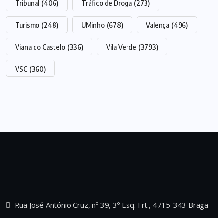
Tribunal
(406)
Tráfico de Droga
(273)
Turismo
(248)
UMinho
(678)
Valença
(496)
Viana do Castelo
(336)
Vila Verde
(3793)
VSC
(360)
Rua José António Cruz, nº 39, 3º Esq. Frt., 4715-343 Braga