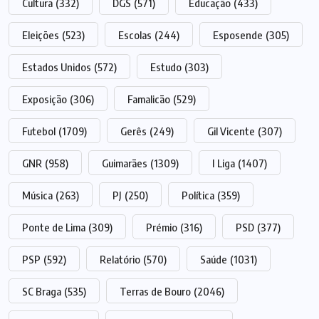
Cultura
(332)
DGS
(571)
Educação
(433)
Eleições
(523)
Escolas
(244)
Esposende
(305)
Estados Unidos
(572)
Estudo
(303)
Exposição
(306)
Famalicão
(529)
Futebol
(1709)
Gerês
(249)
Gil Vicente
(307)
GNR
(958)
Guimarães
(1309)
I Liga
(1407)
Música
(263)
PJ
(250)
Política
(359)
Ponte de Lima
(309)
Prémio
(316)
PSD
(377)
PSP
(592)
Relatório
(570)
Saúde
(1031)
SC Braga
(535)
Terras de Bouro
(2046)