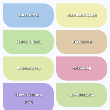
AMARES
(1728)
CURIOSIDADES
(6982)
DESPORTO
(2665)
MINHO
(11804)
NACIONAL
(3783)
OPINIÃO
(301)
TERRAS DE BOURO
VILA VERDE
(3594)
(1457)