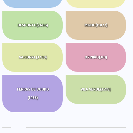
DESPORTO
(2666)
MINHO
(11822)
NACIONAL
(3789)
OPINIÃO
(301)
TERRAS DE BOURO
VILA VERDE
(3598)
(1458)