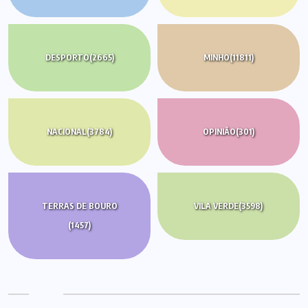
DESPORTO
(2665)
MINHO
(11811)
NACIONAL
(3784)
OPINIÃO
(301)
TERRAS DE BOURO
VILA VERDE
(3598)
(1457)