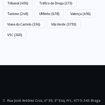
Tribunal
(406)
Tráfico de Droga
(273)
Turismo
(248)
UMinho
(678)
Valença
(496)
Viana do Castelo
(336)
Vila Verde
(3793)
VSC
(360)
Rua José António Cruz, nº 39, 3º Esq. Frt., 4715-343 Braga