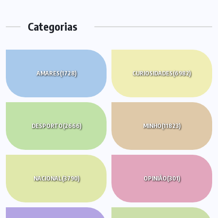
Categorias
AMARES
(1728)
CURIOSIDADES
(6982)
DESPORTO
(2666)
MINHO
(11823)
NACIONAL
(3790)
OPINIÃO
(301)