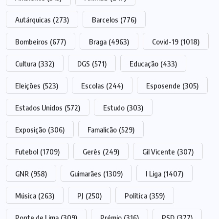
Autárquicas
(273)
Barcelos
(776)
Bombeiros
(677)
Braga
(4963)
Covid-19
(1018)
Cultura
(332)
DGS
(571)
Educação
(433)
Eleições
(523)
Escolas
(244)
Esposende
(305)
Estados Unidos
(572)
Estudo
(303)
Exposição
(306)
Famalicão
(529)
Futebol
(1709)
Gerês
(249)
Gil Vicente
(307)
GNR
(958)
Guimarães
(1309)
I Liga
(1407)
Música
(263)
PJ
(250)
Política
(359)
Ponte de Lima
(309)
Prémio
(316)
PSD
(377)