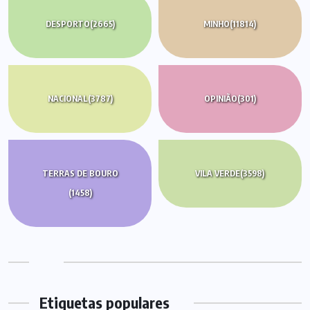
DESPORTO
(2665)
MINHO
(11814)
NACIONAL
(3787)
OPINIÃO
(301)
TERRAS DE BOURO
VILA VERDE
(3598)
(1458)
Etiquetas populares