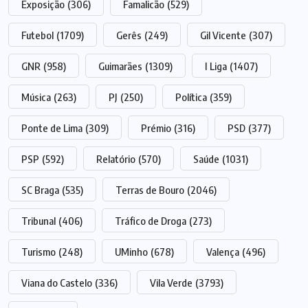
Exposição
(306)
Famalicão
(529)
Futebol
(1709)
Gerês
(249)
Gil Vicente
(307)
GNR
(958)
Guimarães
(1309)
I Liga
(1407)
Música
(263)
PJ
(250)
Política
(359)
Ponte de Lima
(309)
Prémio
(316)
PSD
(377)
PSP
(592)
Relatório
(570)
Saúde
(1031)
SC Braga
(535)
Terras de Bouro
(2046)
Tribunal
(406)
Tráfico de Droga
(273)
Turismo
(248)
UMinho
(678)
Valença
(496)
Viana do Castelo
(336)
Vila Verde
(3793)