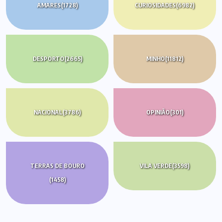
AMARES
(1728)
CURIOSIDADES
(6982)
DESPORTO
(2665)
MINHO
(11812)
NACIONAL
(3786)
OPINIÃO
(301)
TERRAS DE BOURO
VILA VERDE
(3598)
(1458)